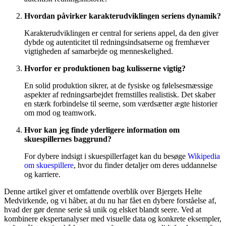
Hvordan påvirker karakterudviklingen seriens dynamik?
Karakterudviklingen er central for seriens appel, da den giver
dybde og autenticitet til redningsindsatserne og fremhæver
vigtigheden af samarbejde og menneskelighed.
Hvorfor er produktionen bag kulisserne vigtig?
En solid produktion sikrer, at de fysiske og følelsesmæssige
aspekter af redningsarbejdet fremstilles realistisk. Det skaber
en stærk forbindelse til seerne, som værdsætter ægte historier
om mod og teamwork.
Hvor kan jeg finde yderligere information om
skuespillernes baggrund?
For dybere indsigt i skuespillerfaget kan du besøge
Wikipedia
om skuespillere
, hvor du finder detaljer om deres uddannelse
og karriere.
Denne artikel giver et omfattende overblik over Bjergets Helte
Medvirkende, og vi håber, at du nu har fået en dybere forståelse af,
hvad der gør denne serie så unik og elsket blandt seere. Ved at
kombinere ekspertanalyser med visuelle data og konkrete eksempler,