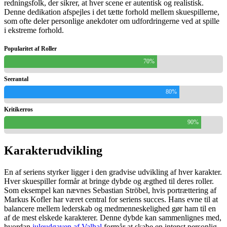
redningsfolk, der sikrer, at hver scene er autentisk og realistisk.
Denne dedikation afspejles i det tætte forhold mellem skuespillerne,
som ofte deler personlige anekdoter om udfordringerne ved at spille
i ekstreme forhold.
Popularitet af Roller
70%
Seerantal
80%
Kritikerros
90%
Karakterudvikling
En af seriens styrker ligger i den gradvise udvikling af hver karakter.
Hver skuespiller formår at bringe dybde og ægthed til deres roller.
Som eksempel kan nævnes Sebastian Ströbel, hvis portrættering af
Markus Kofler har været central for seriens succes. Hans evne til at
balancere mellem lederskab og medmenneskelighed gør ham til en
af de mest elskede karakterer. Denne dybde kan sammenlignes med,
hvordan
juleudgaven af Valhal
formår at skabe en intenst personlig