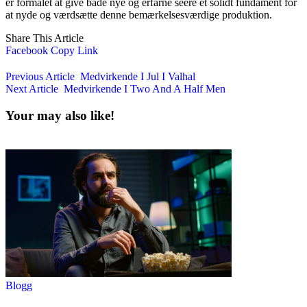
er formålet at give både nye og erfarne seere et solidt fundament for
at nyde og værdsætte denne bemærkelsesværdige produktion.
Share This Article
Facebook
Copy Link
Previous Article
Medvirkende I Jul I Valhal
Next Article
Medvirkende I Two And A Half Men
Your may also like!
Blogg