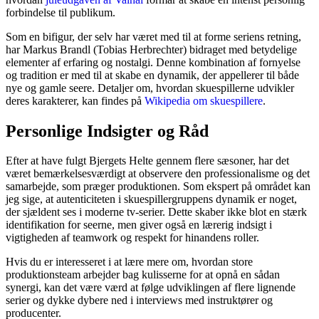
forbindelse til publikum.
Som en bifigur, der selv har været med til at forme seriens retning,
har Markus Brandl (Tobias Herbrechter) bidraget med betydelige
elementer af erfaring og nostalgi. Denne kombination af fornyelse
og tradition er med til at skabe en dynamik, der appellerer til både
nye og gamle seere. Detaljer om, hvordan skuespillerne udvikler
deres karakterer, kan findes på
Wikipedia om skuespillere
.
Personlige Indsigter og Råd
Efter at have fulgt Bjergets Helte gennem flere sæsoner, har det
været bemærkelsesværdigt at observere den professionalisme og det
samarbejde, som præger produktionen. Som ekspert på området kan
jeg sige, at autenticiteten i skuespillergruppens dynamik er noget,
der sjældent ses i moderne tv-serier. Dette skaber ikke blot en stærk
identifikation for seerne, men giver også en lærerig indsigt i
vigtigheden af teamwork og respekt for hinandens roller.
Hvis du er interesseret i at lære mere om, hvordan store
produktionsteam arbejder bag kulisserne for at opnå en sådan
synergi, kan det være værd at følge udviklingen af flere lignende
serier og dykke dybere ned i interviews med instruktører og
producenter.