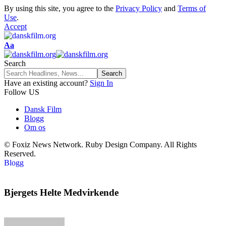
By using this site, you agree to the
Privacy Policy
and
Terms of
Use
.
Accept
Aa
Search
Have an existing account?
Sign In
Follow US
Dansk Film
Blogg
Om os
© Foxiz News Network. Ruby Design Company. All Rights
Reserved.
Blogg
Bjergets Helte Medvirkende