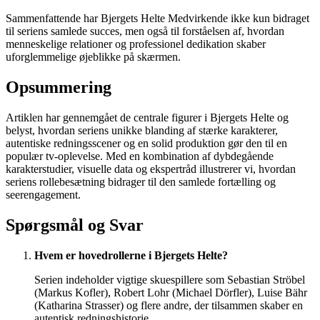
Sammenfattende har Bjergets Helte Medvirkende ikke kun bidraget
til seriens samlede succes, men også til forståelsen af, hvordan
menneskelige relationer og professionel dedikation skaber
uforglemmelige øjeblikke på skærmen.
Opsummering
Artiklen har gennemgået de centrale figurer i Bjergets Helte og
belyst, hvordan seriens unikke blanding af stærke karakterer,
autentiske redningsscener og en solid produktion gør den til en
populær tv-oplevelse. Med en kombination af dybdegående
karakterstudier, visuelle data og ekspertråd illustrerer vi, hvordan
seriens rollebesætning bidrager til den samlede fortælling og
seerengagement.
Spørgsmål og Svar
Hvem er hovedrollerne i Bjergets Helte?
Serien indeholder vigtige skuespillere som Sebastian Ströbel
(Markus Kofler), Robert Lohr (Michael Dörfler), Luise Bähr
(Katharina Strasser) og flere andre, der tilsammen skaber en
autentisk redningshistorie.