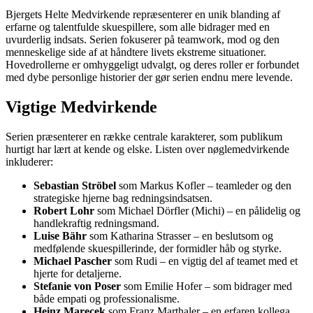
Bjergets Helte Medvirkende repræsenterer en unik blanding af
erfarne og talentfulde skuespillere, som alle bidrager med en
uvurderlig indsats. Serien fokuserer på teamwork, mod og den
menneskelige side af at håndtere livets ekstreme situationer.
Hovedrollerne er omhyggeligt udvalgt, og deres roller er forbundet
med dybe personlige historier der gør serien endnu mere levende.
Vigtige Medvirkende
Serien præsenterer en række centrale karakterer, som publikum
hurtigt har lært at kende og elske. Listen over nøglemedvirkende
inkluderer:
Sebastian Ströbel
som Markus Kofler – teamleder og den
strategiske hjerne bag redningsindsatsen.
Robert Lohr
som Michael Dörfler (Michi) – en pålidelig og
handlekraftig redningsmand.
Luise Bähr
som Katharina Strasser – en beslutsom og
medfølende skuespillerinde, der formidler håb og styrke.
Michael Pascher
som Rudi – en vigtig del af teamet med et
hjerte for detaljerne.
Stefanie von Poser
som Emilie Hofer – som bidrager med
både empati og professionalisme.
Heinz Marecek
som Franz Marthaler – en erfaren kollega