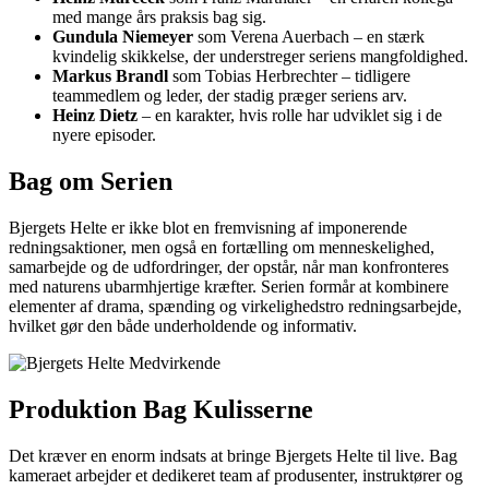
med mange års praksis bag sig.
Gundula Niemeyer
som Verena Auerbach – en stærk
kvindelig skikkelse, der understreger seriens mangfoldighed.
Markus Brandl
som Tobias Herbrechter – tidligere
teammedlem og leder, der stadig præger seriens arv.
Heinz Dietz
– en karakter, hvis rolle har udviklet sig i de
nyere episoder.
Bag om Serien
Bjergets Helte er ikke blot en fremvisning af imponerende
redningsaktioner, men også en fortælling om menneskelighed,
samarbejde og de udfordringer, der opstår, når man konfronteres
med naturens ubarmhjertige kræfter. Serien formår at kombinere
elementer af drama, spænding og virkelighedstro redningsarbejde,
hvilket gør den både underholdende og informativ.
Produktion Bag Kulisserne
Det kræver en enorm indsats at bringe Bjergets Helte til live. Bag
kameraet arbejder et dedikeret team af produsenter, instruktører og