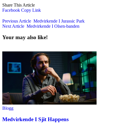
Share This Article
Facebook
Copy Link
Previous Article
Medvirkende I Jurassic Park
Next Article
Medvirkende I Olsen-banden
Your may also like!
Blogg
Medvirkende I Sjit Happens