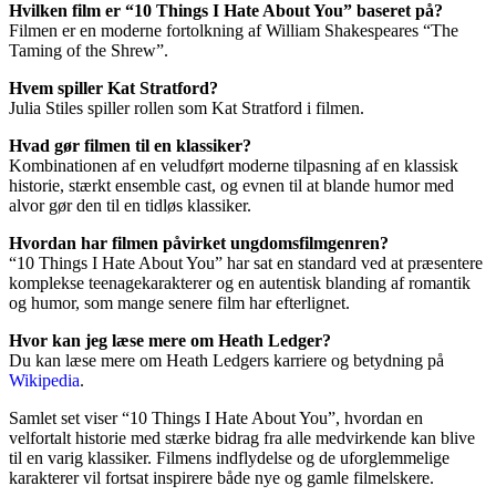
Hvilken film er “10 Things I Hate About You” baseret på?
Filmen er en moderne fortolkning af William Shakespeares “The
Taming of the Shrew”.
Hvem spiller Kat Stratford?
Julia Stiles spiller rollen som Kat Stratford i filmen.
Hvad gør filmen til en klassiker?
Kombinationen af en veludført moderne tilpasning af en klassisk
historie, stærkt ensemble cast, og evnen til at blande humor med
alvor gør den til en tidløs klassiker.
Hvordan har filmen påvirket ungdomsfilmgenren?
“10 Things I Hate About You” har sat en standard ved at præsentere
komplekse teenagekarakterer og en autentisk blanding af romantik
og humor, som mange senere film har efterlignet.
Hvor kan jeg læse mere om Heath Ledger?
Du kan læse mere om Heath Ledgers karriere og betydning på
Wikipedia
.
Samlet set viser “10 Things I Hate About You”, hvordan en
velfortalt historie med stærke bidrag fra alle medvirkende kan blive
til en varig klassiker. Filmens indflydelse og de uforglemmelige
karakterer vil fortsat inspirere både nye og gamle filmelskere.