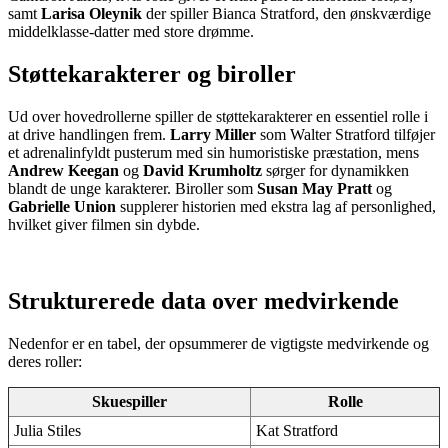
samt
Larisa Oleynik
der spiller Bianca Stratford, den ønskværdige
middelklasse-datter med store drømme.
Støttekarakterer og biroller
Ud over hovedrollerne spiller de støttekarakterer en essentiel rolle i
at drive handlingen frem.
Larry Miller
som Walter Stratford tilføjer
et adrenalinfyldt pusterum med sin humoristiske præstation, mens
Andrew Keegan
og
David Krumholtz
sørger for dynamikken
blandt de unge karakterer. Biroller som
Susan May Pratt
og
Gabrielle Union
supplerer historien med ekstra lag af personlighed,
hvilket giver filmen sin dybde.
Strukturerede data over medvirkende
Nedenfor er en tabel, der opsummerer de vigtigste medvirkende og
deres roller:
Skuespiller
Rolle
Julia Stiles
Kat Stratford