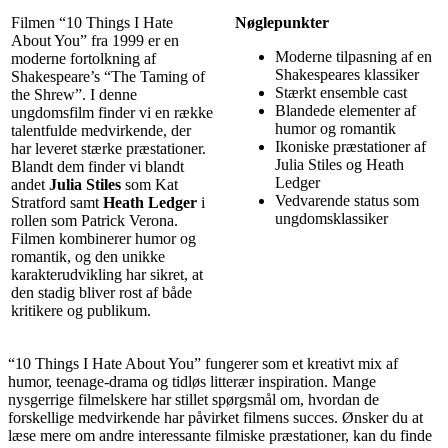
Filmen “10 Things I Hate
Nøglepunkter
About You” fra 1999 er en
Moderne tilpasning af en
moderne fortolkning af
Shakespeares klassiker
Shakespeare’s “The Taming of
Stærkt ensemble cast
the Shrew”. I denne
Blandede elementer af
ungdomsfilm finder vi en række
humor og romantik
talentfulde medvirkende, der
Ikoniske præstationer af
har leveret stærke præstationer.
Julia Stiles og Heath
Blandt dem finder vi blandt
Ledger
andet
Julia Stiles
som Kat
Vedvarende status som
Stratford samt
Heath Ledger
i
ungdomsklassiker
rollen som Patrick Verona.
Filmen kombinerer humor og
romantik, og den unikke
karakterudvikling har sikret, at
den stadig bliver rost af både
kritikere og publikum.
“10 Things I Hate About You” fungerer som et kreativt mix af
humor, teenage-drama og tidløs litterær inspiration. Mange
nysgerrige filmelskere har stillet spørgsmål om, hvordan de
forskellige medvirkende har påvirket filmens succes. Ønsker du at
læse mere om andre interessante filmiske præstationer, kan du finde