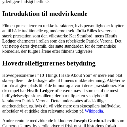
yderligere indsigt
her
link>.
Introduktion til medvirkende
Filmen præsenterer en række karakterer, hvis personligheder knytter
an til både traditionelle og moderne træk.
Julia Stiles
leverer en
stærk præstation som den viljestærke Kat Stratford, mens
Heath
Ledger
charmerer i rollen som den rebelskede Patrick Verona. Det
var netop deres dynamik, der satte standarden for de romantiske
komedier, der fulgte i årene efter filmens udgivelse.
Hovedrollefigurernes betydning
Hovedpersonerne i “10 Things I Hate About You” er mere end blot
skuespillere – de bidrager alle til filmens unikke stemning. Aktørerne
formår at give plads til både humor og alvor i deres præstationer. For
eksempel har
Heath Ledger
ofte været nævnt som en af de mest
indflydelsesrige skuespillere, der har tilføjet en vis dybde til
karakteren Patrick Verona. Dette understøttes af adskillige
anerkendelser, og hvis du vil vide mere om skuespilers indflydelse,
anbefaler vi at tjekke den relevante sektion på
Wikipedia
.
Andre centrale medvirkende inkluderer
Joseph Gordon-Levitt
som
Cameron James, hvis rolle giver et frisk pust til historiens forløb,