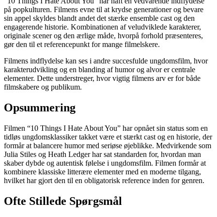
“10 Things I Hate About You” har haft en vedvarende indflydelse
på popkulturen. Filmens evne til at krydse generationer og bevare
sin appel skyldes blandt andet det stærke ensemble cast og den
engagerende historie. Kombinationen af veludviklede karakterer,
originale scener og den ærlige måde, hvorpå forhold præsenteres,
gør den til et referencepunkt for mange filmelskere.
Filmens indflydelse kan ses i andre succesfulde ungdomsfilm, hvor
karakterudvikling og en blanding af humor og alvor er centrale
elementer. Dette understreger, hvor vigtig filmens arv er for både
filmskabere og publikum.
Opsummering
Filmen “10 Things I Hate About You” har opnået sin status som en
tidløs ungdomsklassiker takket være et stærkt cast og en historie, der
formår at balancere humor med seriøse øjeblikke. Medvirkende som
Julia Stiles og Heath Ledger har sat standarden for, hvordan man
skaber dybde og autentisk følelse i ungdomsfilm. Filmen formår at
kombinere klassiske litterære elementer med en moderne tilgang,
hvilket har gjort den til en obligatorisk reference inden for genren.
Ofte Stillede Spørgsmål