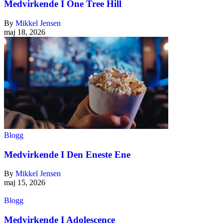
Medvirkende I One Tree Hill
By
Mikkel Jensen
maj 18, 2026
Blogg
Medvirkende I Den Eneste Ene
By
Mikkel Jensen
maj 15, 2026
Blogg
Medvirkende I Adolescence