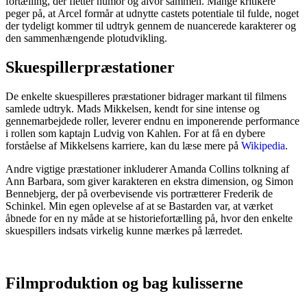
fortælling, der fletter humor og alvor sammen. Mange kritikere
peger på, at Arcel formår at udnytte castets potentiale til fulde, noget
der tydeligt kommer til udtryk gennem de nuancerede karakterer og
den sammenhængende plotudvikling.
Skuespillerpræstationer
De enkelte skuespilleres præstationer bidrager markant til filmens
samlede udtryk. Mads Mikkelsen, kendt for sine intense og
gennemarbejdede roller, leverer endnu en imponerende performance
i rollen som kaptajn Ludvig von Kahlen. For at få en dybere
forståelse af Mikkelsens karriere, kan du læse mere på
Wikipedia
.
Andre vigtige præstationer inkluderer Amanda Collins tolkning af
Ann Barbara, som giver karakteren en ekstra dimension, og Simon
Bennebjerg, der på overbevisende vis portrætterer Frederik de
Schinkel. Min egen oplevelse af at se Bastarden var, at værket
åbnede for en ny måde at se historiefortælling på, hvor den enkelte
skuespillers indsats virkelig kunne mærkes på lærredet.
Filmproduktion og bag kulisserne