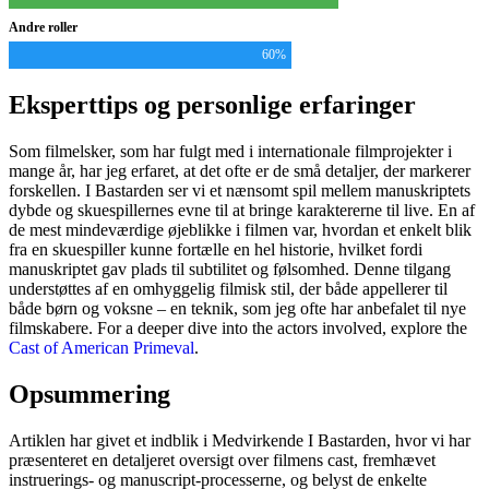
Andre roller
60%
Eksperttips og personlige erfaringer
Som filmelsker, som har fulgt med i internationale filmprojekter i
mange år, har jeg erfaret, at det ofte er de små detaljer, der markerer
forskellen. I Bastarden ser vi et nænsomt spil mellem manuskriptets
dybde og skuespillernes evne til at bringe karaktererne til live. En af
de mest mindeværdige øjeblikke i filmen var, hvordan et enkelt blik
fra en skuespiller kunne fortælle en hel historie, hvilket fordi
manuskriptet gav plads til subtilitet og følsomhed. Denne tilgang
understøttes af en omhyggelig filmisk stil, der både appellerer til
både børn og voksne – en teknik, som jeg ofte har anbefalet til nye
filmskabere. For a deeper dive into the actors involved, explore the
Cast of American Primeval
.
Opsummering
Artiklen har givet et indblik i Medvirkende I Bastarden, hvor vi har
præsenteret en detaljeret oversigt over filmens cast, fremhævet
instruerings- og manuscript-processerne, og belyst de enkelte