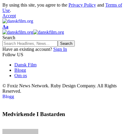
By using this site, you agree to the
Privacy Policy
and
Terms of
Use
.
Accept
Aa
Search
Have an existing account?
Sign In
Follow US
Dansk Film
Blogg
Om os
© Foxiz News Network. Ruby Design Company. All Rights
Reserved.
Blogg
Medvirkende I Bastarden