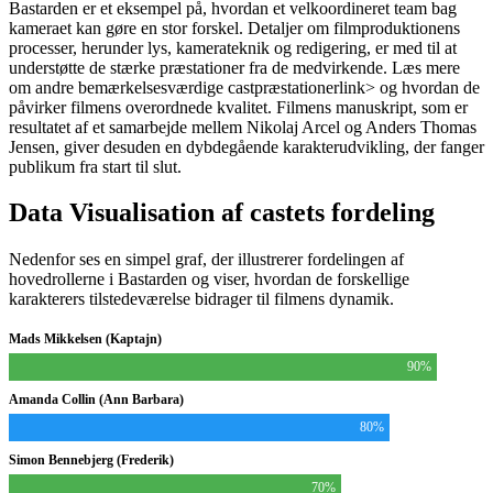
Bastarden er et eksempel på, hvordan et velkoordineret team bag
kameraet kan gøre en stor forskel. Detaljer om filmproduktionens
processer, herunder lys, kamerateknik og redigering, er med til at
understøtte de stærke præstationer fra de medvirkende.
Læs mere
om andre bemærkelsesværdige castpræstationer
link> og hvordan de
påvirker filmens overordnede kvalitet. Filmens manuskript, som er
resultatet af et samarbejde mellem Nikolaj Arcel og Anders Thomas
Jensen, giver desuden en dybdegående karakterudvikling, der fanger
publikum fra start til slut.
Data Visualisation af castets fordeling
Nedenfor ses en simpel graf, der illustrerer fordelingen af
hovedrollerne i Bastarden og viser, hvordan de forskellige
karakterers tilstedeværelse bidrager til filmens dynamik.
Mads Mikkelsen (Kaptajn)
90%
Amanda Collin (Ann Barbara)
80%
Simon Bennebjerg (Frederik)
70%