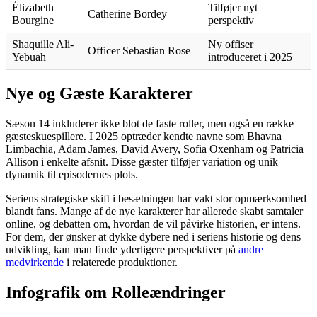
Élizabeth
Tilføjer nyt
Catherine Bordey
Bourgine
perspektiv
Shaquille Ali-
Ny offiser
Officer Sebastian Rose
Yebuah
introduceret i 2025
Nye og Gæste Karakterer
Sæson 14 inkluderer ikke blot de faste roller, men også en række
gæsteskuespillere. I 2025 optræder kendte navne som Bhavna
Limbachia, Adam James, David Avery, Sofia Oxenham og Patricia
Allison i enkelte afsnit. Disse gæster tilføjer variation og unik
dynamik til episodernes plots.
Seriens strategiske skift i besætningen har vakt stor opmærksomhed
blandt fans. Mange af de nye karakterer har allerede skabt samtaler
online, og debatten om, hvordan de vil påvirke historien, er intens.
For dem, der ønsker at dykke dybere ned i seriens historie og dens
udvikling, kan man finde yderligere perspektiver på
andre
medvirkende
i relaterede produktioner.
Infografik om Rolleændringer