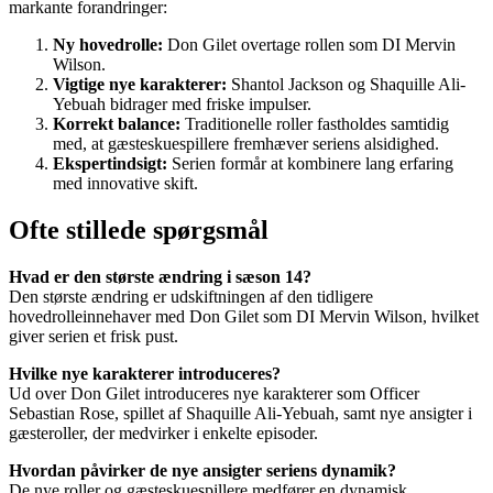
markante forandringer:
Ny hovedrolle:
Don Gilet overtage rollen som DI Mervin
Wilson.
Vigtige nye karakterer:
Shantol Jackson og Shaquille Ali-
Yebuah bidrager med friske impulser.
Korrekt balance:
Traditionelle roller fastholdes samtidig
med, at gæsteskuespillere fremhæver seriens alsidighed.
Ekspertindsigt:
Serien formår at kombinere lang erfaring
med innovative skift.
Ofte stillede spørgsmål
Hvad er den største ændring i sæson 14?
Den største ændring er udskiftningen af den tidligere
hovedrolleinnehaver med Don Gilet som DI Mervin Wilson, hvilket
giver serien et frisk pust.
Hvilke nye karakterer introduceres?
Ud over Don Gilet introduceres nye karakterer som Officer
Sebastian Rose, spillet af Shaquille Ali-Yebuah, samt nye ansigter i
gæsteroller, der medvirker i enkelte episoder.
Hvordan påvirker de nye ansigter seriens dynamik?
De nye roller og gæsteskuespillere medfører en dynamisk