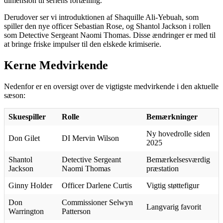
dimension til seriens fortælling.
Derudover ser vi introduktionen af Shaquille Ali-Yebuah, som
spiller den nye officer Sebastian Rose, og Shantol Jackson i rollen
som Detective Sergeant Naomi Thomas. Disse ændringer er med til
at bringe friske impulser til den elskede krimiserie.
Kerne Medvirkende
Nedenfor er en oversigt over de vigtigste medvirkende i den aktuelle
sæson:
Skuespiller
Rolle
Bemærkninger
Ny hovedrolle siden
Don Gilet
DI Mervin Wilson
2025
Shantol
Detective Sergeant
Bemærkelsesværdig
Jackson
Naomi Thomas
præstation
Ginny Holder
Officer Darlene Curtis
Vigtig støttefigur
Don
Commissioner Selwyn
Langvarig favorit
Warrington
Patterson