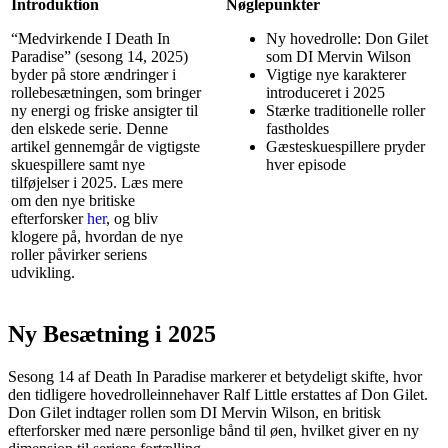
Introduktion
Nøglepunkter
“Medvirkende I Death In
Ny hovedrolle: Don Gilet
Paradise” (sesong 14, 2025)
som DI Mervin Wilson
byder på store ændringer i
Vigtige nye karakterer
rollebesætningen, som bringer
introduceret i 2025
ny energi og friske ansigter til
Stærke traditionelle roller
den elskede serie. Denne
fastholdes
artikel gennemgår de vigtigste
Gæsteskuespillere pryder
skuespillere samt nye
hver episode
tilføjelser i 2025. Læs mere
om den nye britiske
efterforsker
her
, og bliv
klogere på, hvordan de nye
roller påvirker seriens
udvikling.
Ny Besætning i 2025
Sesong 14 af Death In Paradise markerer et betydeligt skifte, hvor
den tidligere hovedrolleinnehaver Ralf Little erstattes af Don Gilet.
Don Gilet indtager rollen som DI Mervin Wilson, en britisk
efterforsker med nære personlige bånd til øen, hvilket giver en ny