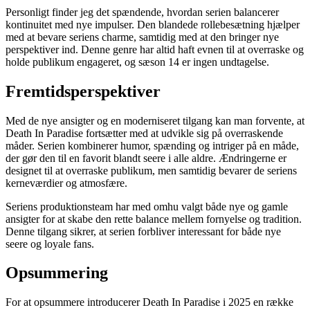
Personligt finder jeg det spændende, hvordan serien balancerer
kontinuitet med nye impulser. Den blandede rollebesætning hjælper
med at bevare seriens charme, samtidig med at den bringer nye
perspektiver ind. Denne genre har altid haft evnen til at overraske og
holde publikum engageret, og sæson 14 er ingen undtagelse.
Fremtidsperspektiver
Med de nye ansigter og en moderniseret tilgang kan man forvente, at
Death In Paradise fortsætter med at udvikle sig på overraskende
måder. Serien kombinerer humor, spænding og intriger på en måde,
der gør den til en favorit blandt seere i alle aldre. Ændringerne er
designet til at overraske publikum, men samtidig bevarer de seriens
kerneværdier og atmosfære.
Seriens produktionsteam har med omhu valgt både nye og gamle
ansigter for at skabe den rette balance mellem fornyelse og tradition.
Denne tilgang sikrer, at serien forbliver interessant for både nye
seere og loyale fans.
Opsummering
For at opsummere introducerer Death In Paradise i 2025 en række