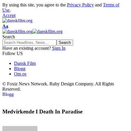
By using this site, you agree to the
Privacy Policy
and
Terms of
Use
.
Accept
Aa
Search
Have an existing account?
Sign In
Follow US
Dansk Film
Blogg
Om os
© Foxiz News Network. Ruby Design Company. All Rights
Reserved.
Blogg
Medvirkende I Death In Paradise