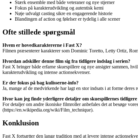
Stærk ensemble med både veteraner og nye stjerner
Fokus på karakterudvikling og autentisk kemi
Nøje udvalgt casting sikre en engagerende historie
Blandingen af action og følelser er tydelig i alle scener
Ofte stillede spørgsmål
Hvem er hovedkaraktererne i Fast X?
Filmen præsenterer karakterer som Dominic Toretto, Letty Ortiz, Roman 
Hvordan adskiller denne film sig fra tidligere indslag i serien?
Fast X bringer både erfarne skuespillere og nye ansigter sammen, hvi
karakterudvikling og intense actionsekvenser.
Er der fokus på bag kulisserne-info?
Ja, mange af de medvirkende har lagt en stor indsats i at forme deres 
Hvor kan jeg finde yderligere detaljer om skuespillernes tidliger
For detaljer om andre ikoniske filmroller anbefales det at besøge vore
(https://en.wikipedia.org/wiki/Film_technique).
Konklusion
Fast X fortsætter den lange tradition med at levere intense actionsek