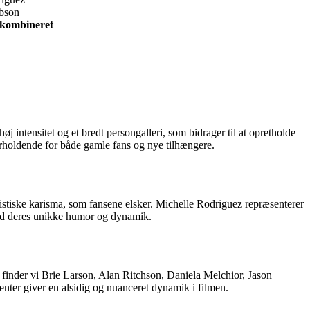
bson
r kombineret
j intensitet og et bredt persongalleri, som bidrager til at opretholde
erholdende for både gamle fans og nye tilhængere.
ristiske karisma, som fansene elsker. Michelle Rodriguez repræsenterer
med deres unikke humor og dynamik.
er finder vi Brie Larson, Alan Ritchson, Daniela Melchior, Jason
enter giver en alsidig og nuanceret dynamik i filmen.