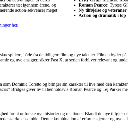
karakterer tæt igennem årene, og
Roman Pearce:
Tyrese Gi
ponerende action-sekvenser meget
Ny tilføjelse og veterane
Action og dramatik i top
ninger her
.
uespillere, både fra de tidligere film og nye talenter. Filmen byder på hø
le og nye ansigter, sikrer Fast X, at serien forbliver relevant og und
len som Dominic Toretto og bringer sin karakter til live med den karakte
acris” Bridges giver liv til henholdsvis Roman Pearce og Tej Parker 
hed for at udforske nye historier og relationer. Blandt de nye tilføjels
lerede stærke ensemble. Denne kombination af erfarne stjerner og nye tal