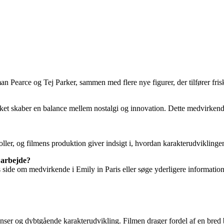
Pearce og Tej Parker, sammen med flere nye figurer, der tilfører friske
lket skaber en balance mellem nostalgi og innovation. Dette medvirkend
roller, og filmens produktion giver indsigt i, hvordan karakterudviklinge
e arbejde?
s side om medvirkende i Emily in Paris eller søge yderligere informatio
venser og dybtgående karakterudvikling. Filmen drager fordel af en bred 