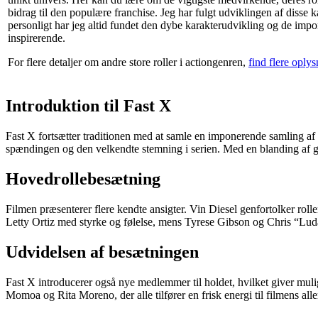
bidrag til den populære franchise. Jeg har fulgt udviklingen af disse 
personligt har jeg altid fundet den dybe karakterudvikling og de im
inspirerende.
For flere detaljer om andre store roller i actiongenren,
find flere oplys
Introduktion til Fast X
Fast X fortsætter traditionen med at samle en imponerende samling af sk
spændingen og den velkendte stemning i serien. Med en blanding af gam
Hovedrollebesætning
Filmen præsenterer flere kendte ansigter. Vin Diesel genfortolker rol
Letty Ortiz med styrke og følelse, mens Tyrese Gibson og Chris “Lud
Udvidelsen af besætningen
Fast X introducerer også nye medlemmer til holdet, hvilket giver mulig
Momoa og Rita Moreno, der alle tilfører en frisk energi til filmens al