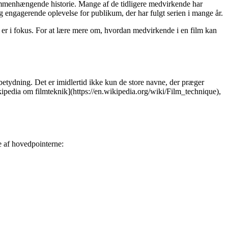
sammenhængende historie. Mange af de tidligere medvirkende har
g engagerende oplevelse for publikum, der har fulgt serien i mange år.
er er i fokus. For at lære mere om, hvordan medvirkende i en film kan
r betydning. Det er imidlertid ikke kun de store navne, der præger
ikipedia om filmteknik](https://en.wikipedia.org/wiki/Film_technique),
e af hovedpointerne: