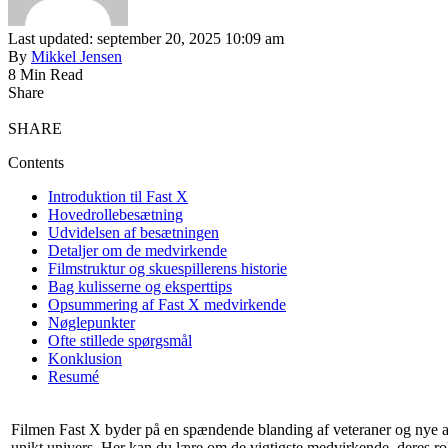
Last updated: september 20, 2025 10:09 am
By
Mikkel Jensen
8 Min Read
Share
SHARE
Contents
Introduktion til Fast X
Hovedrollebesætning
Udvidelsen af besætningen
Detaljer om de medvirkende
Filmstruktur og skuespillerens historie
Bag kulisserne og eksperttips
Opsummering af Fast X medvirkende
Nøglepunkter
Ofte stillede spørgsmål
Konklusion
Resumé
Filmen Fast X byder på en spændende blanding af veteraner og nye an
unikt univers. Her kan du lære om de vigtigste medvirkende, deres ro