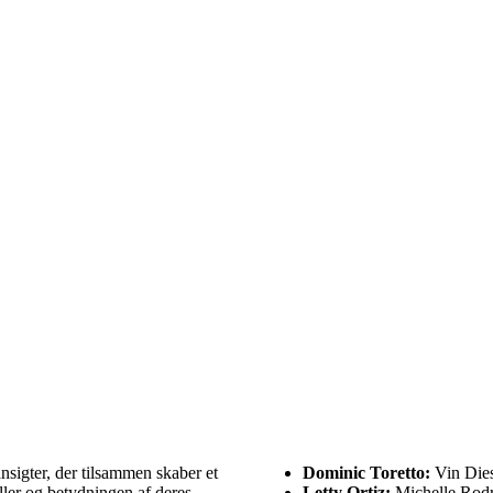
sigter, der tilsammen skaber et
Dominic Toretto:
Vin Dies
ller og betydningen af deres
Letty Ortiz:
Michelle Rod