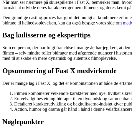
Når man ser nærmere på skuespillerne i Fast X, bemærker man, hvorda
formået at udvikle deres karakterer gennem filmene, og deres kemi på l
Den grundige casting-proces har gjort det muligt at kombinere erfarne 
bidrage til helhedsoplevelsen, kan du også besøge vores side om
medv
Bag kulisserne og eksperttips
Som en person, der har fulgt franchise i mange år, har jeg lært, at den
filmen – selv mindre roller bidrager med afgørende nuancer i historien
med til at skabe en mere dynamisk og autentisk filmoplevelse.
Opsummering af Fast X medvirkende
Der er mange lag i Fast X, og det er kombinationen af både de erfarn
Filmen kombinerer velkendte karakterer med nye, hvilket sikrer 
En velvalgt besætning bidrager til en dynamisk og sammenhæn
Detaljeret karakterudvikling og bagkulisserne-indsigt giver pub
Action, humor og drama går hånd i hånd i denne velafbalancere
Nøglepunkter