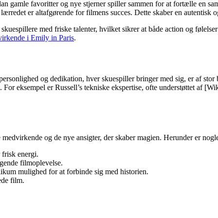
n gamle favoritter og nye stjerner spiller sammen for at fortælle en 
ærredet er altafgørende for filmens succes. Dette skaber en autentisk o
skuespillere med friske talenter, hvilket sikrer at både action og følels
irkende i Emily in Paris
.
 personlighed og dedikation, hver skuespiller bringer med sig, er af sto
. For eksempel er Russell’s tekniske ekspertise, ofte understøttet af [W
e medvirkende og de nye ansigter, der skaber magien. Herunder er nogl
frisk energi.
gende filmoplevelse.
likum mulighed for at forbinde sig med historien.
de film.