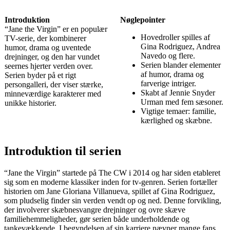
Introduktion
Nøglepointer
“Jane the Virgin” er en populær
Hovedroller spilles af
TV-serie, der kombinerer
Gina Rodriguez, Andrea
humor, drama og uventede
Navedo og flere.
drejninger, og den har vundet
Serien blander elementer
seernes hjerter verden over.
af humor, drama og
Serien byder på et rigt
farverige intriger.
persongalleri, der viser stærke,
Skabt af Jennie Snyder
minneværdige karakterer med
Urman med fem sæsoner.
unikke historier.
Vigtige temaer: familie,
kærlighed og skæbne.
Introduktion til serien
“Jane the Virgin” startede på The CW i 2014 og har siden etableret
sig som en moderne klassiker inden for tv-genren. Serien fortæller
historien om Jane Gloriana Villanueva, spillet af Gina Rodriguez,
som pludselig finder sin verden vendt op og ned. Denne forvikling,
der involverer skæbnesvangre drejninger og ovre skæve
familiehemmeligheder, gør serien både underholdende og
tankevækkende. I begyndelsen af sin karriere nævner mange fans