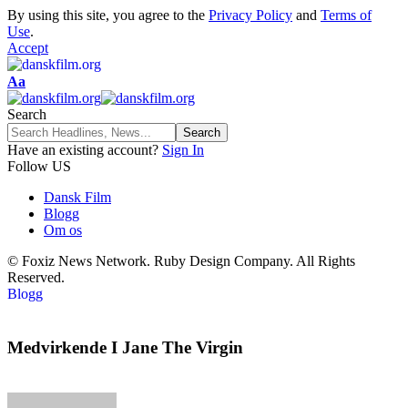
By using this site, you agree to the
Privacy Policy
and
Terms of
Use
.
Accept
Aa
Search
Have an existing account?
Sign In
Follow US
Dansk Film
Blogg
Om os
© Foxiz News Network. Ruby Design Company. All Rights
Reserved.
Blogg
Medvirkende I Jane The Virgin