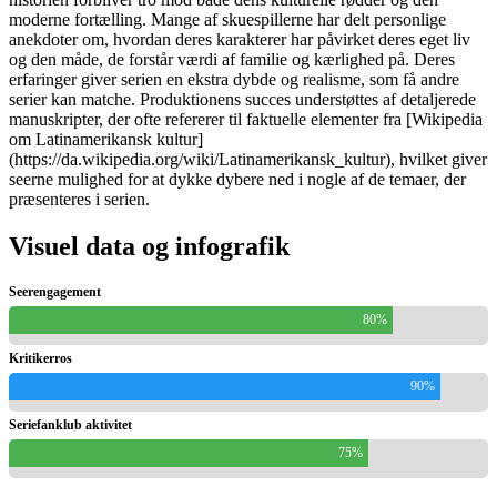
moderne fortælling. Mange af skuespillerne har delt personlige
anekdoter om, hvordan deres karakterer har påvirket deres eget liv
og den måde, de forstår værdi af familie og kærlighed på. Deres
erfaringer giver serien en ekstra dybde og realisme, som få andre
serier kan matche. Produktionens succes understøttes af detaljerede
manuskripter, der ofte refererer til faktuelle elementer fra [Wikipedia
om Latinamerikansk kultur]
(https://da.wikipedia.org/wiki/Latinamerikansk_kultur), hvilket giver
seerne mulighed for at dykke dybere ned i nogle af de temaer, der
præsenteres i serien.
Visuel data og infografik
Seerengagement
80%
Kritikerros
90%
Seriefanklub aktivitet
75%