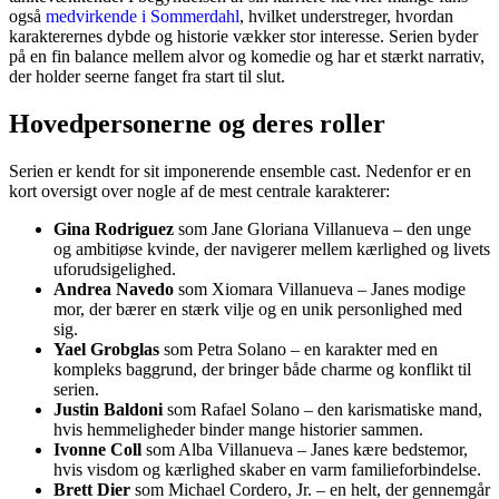
også
medvirkende i Sommerdahl
, hvilket understreger, hvordan
karakterernes dybde og historie vækker stor interesse. Serien byder
på en fin balance mellem alvor og komedie og har et stærkt narrativ,
der holder seerne fanget fra start til slut.
Hovedpersonerne og deres roller
Serien er kendt for sit imponerende ensemble cast. Nedenfor er en
kort oversigt over nogle af de mest centrale karakterer:
Gina Rodriguez
som Jane Gloriana Villanueva – den unge
og ambitiøse kvinde, der navigerer mellem kærlighed og livets
uforudsigelighed.
Andrea Navedo
som Xiomara Villanueva – Janes modige
mor, der bærer en stærk vilje og en unik personlighed med
sig.
Yael Grobglas
som Petra Solano – en karakter med en
kompleks baggrund, der bringer både charme og konflikt til
serien.
Justin Baldoni
som Rafael Solano – den karismatiske mand,
hvis hemmeligheder binder mange historier sammen.
Ivonne Coll
som Alba Villanueva – Janes kære bedstemor,
hvis visdom og kærlighed skaber en varm familieforbindelse.
Brett Dier
som Michael Cordero, Jr. – en helt, der gennemgår