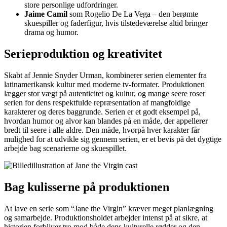
store personlige udfordringer.
Jaime Camil
som Rogelio De La Vega – den berømte
skuespiller og faderfigur, hvis tilstedeværelse altid bringer
drama og humor.
Serieproduktion og kreativitet
Skabt af Jennie Snyder Urman, kombinerer serien elementer fra
latinamerikansk kultur med moderne tv-formater. Produktionen
lægger stor vægt på autenticitet og kultur, og mange seere roser
serien for dens respektfulde repræsentation af mangfoldige
karakterer og deres baggrunde. Serien er et godt eksempel på,
hvordan humor og alvor kan blandes på en måde, der appellerer
bredt til seere i alle aldre. Den måde, hvorpå hver karakter får
mulighed for at udvikle sig gennem serien, er et bevis på det dygtige
arbejde bag scenarierne og skuespillet.
Bag kulisserne på produktionen
At lave en serie som “Jane the Virgin” kræver meget planlægning
og samarbejde. Produktionsholdet arbejder intenst på at sikre, at
historien forbliver tro mod både dens kulturelle rødder og den