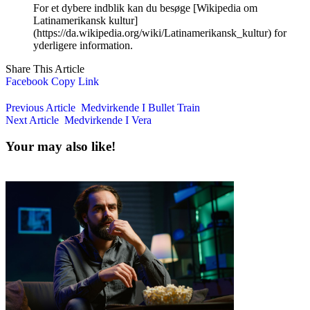
For et dybere indblik kan du besøge [Wikipedia om
Latinamerikansk kultur]
(https://da.wikipedia.org/wiki/Latinamerikansk_kultur) for
yderligere information.
Share This Article
Facebook
Copy Link
Previous Article
Medvirkende I Bullet Train
Next Article
Medvirkende I Vera
Your may also like!