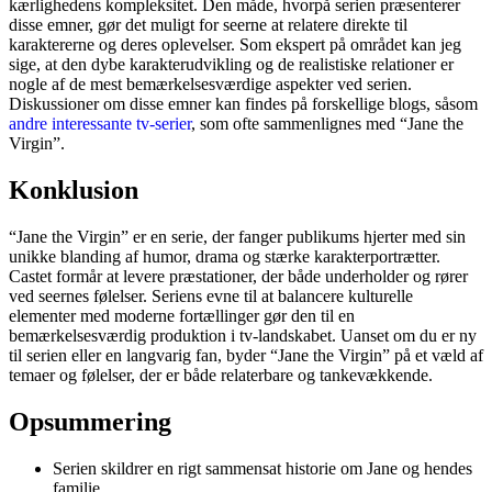
kærlighedens kompleksitet. Den måde, hvorpå serien præsenterer
disse emner, gør det muligt for seerne at relatere direkte til
karaktererne og deres oplevelser. Som ekspert på området kan jeg
sige, at den dybe karakterudvikling og de realistiske relationer er
nogle af de mest bemærkelsesværdige aspekter ved serien.
Diskussioner om disse emner kan findes på forskellige blogs, såsom
andre interessante tv-serier
, som ofte sammenlignes med “Jane the
Virgin”.
Konklusion
“Jane the Virgin” er en serie, der fanger publikums hjerter med sin
unikke blanding af humor, drama og stærke karakterportrætter.
Castet formår at levere præstationer, der både underholder og rører
ved seernes følelser. Seriens evne til at balancere kulturelle
elementer med moderne fortællinger gør den til en
bemærkelsesværdig produktion i tv-landskabet. Uanset om du er ny
til serien eller en langvarig fan, byder “Jane the Virgin” på et væld af
temaer og følelser, der er både relaterbare og tankevækkende.
Opsummering
Serien skildrer en rigt sammensat historie om Jane og hendes
familie.