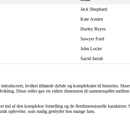
Jack Shephard
Kate Austen
Hurley Reyes
Sawyer Ford
John Locke
Sayid Jarrah
r introduceret, hvilket tilføjede dybde og kompleksitet til historien. Sk
udvikling. Disse roller gav en videre dimension til sammenspillet melle
ket ind af den komplekse fortælling og de flerdimensionelle karakterer. 
unik oplevelse, som stadig genlyder hos mange fans.