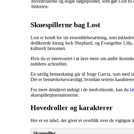
hovedrollerne og nogle nøglepointer, som gør Lost til e
historien.
Skuespillerne bag Lost
Lost er kendt for sin ensemblebesætning, som inkluder
dedikerede kirurg Jack Shephard, og Evangeline Lilly, 
kulturelt fænomen.
Hvis du er interesseret i at lære mere om andre ikoni
nutidens actionfilm.
En særlig bemærkning går til Jorge Garcia, som med s
Det er bemærkelsesværdigt, hvordan seriens karakterer
For mere detaljeret indsigt i de medvirkende, kan du
læ
skuespillerpræstationerne.
Hovedroller og karakterer
Her er en tabel, der giver et overblik over de vigtigste
Skuespiller