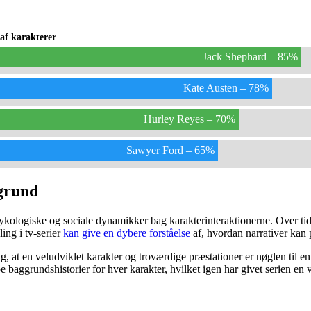
af karakterer
Jack Shephard – 85%
Kate Austen – 78%
Hurley Reyes – 70%
Sawyer Ford – 65%
grund
sykologiske og sociale dynamikker bag karakterinteraktionerne. Over tid
ing i tv-serier
kan give en dybere forståelse
af, hvordan narrativer kan 
g, at en veludviklet karakter og troværdige præstationer er nøglen til en 
be baggrundshistorier for hver karakter, hvilket igen har givet serien en