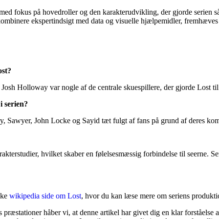
med fokus på hovedroller og den karakterudvikling, der gjorde serien så
 kombinere ekspertindsigt med data og visuelle hjælpemidler, fremhæves
ost?
osh Holloway var nogle af de centrale skuespillere, der gjorde Lost til
i serien?
 Sawyer, John Locke og Sayid tæt fulgt af fans på grund af deres kompl
kterstudier, hvilket skaber en følelsesmæssig forbindelse til seerne. S
ske
wikipedia side om Lost
, hvor du kan læse mere om seriens produkt
ræstationer håber vi, at denne artikel har givet dig en klar forståelse af,