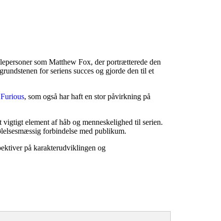
øglepersoner som Matthew Fox, der portrætterede den
rundstenen for seriens succes og gjorde den til et
 Furious
, som også har haft en stor påvirkning på
igtigt element af håb og menneskelighed til serien.
følelsesmæssig forbindelse med publikum.
spektiver på karakterudviklingen og