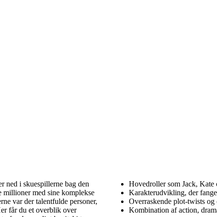
r ned i skuespillerne bag den
Hovedroller som Jack, Kate 
de millioner med sine komplekse
Karakterudvikling, der fanger
rne var der talentfulde personer,
Overraskende plot-twists og 
r får du et overblik over
Kombination af action, dram