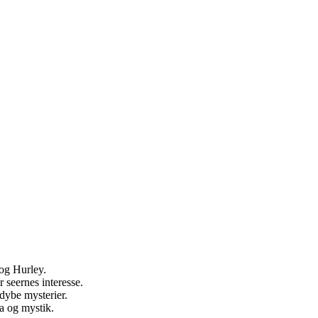
og Hurley.
 seernes interesse.
dybe mysterier.
a og mystik.