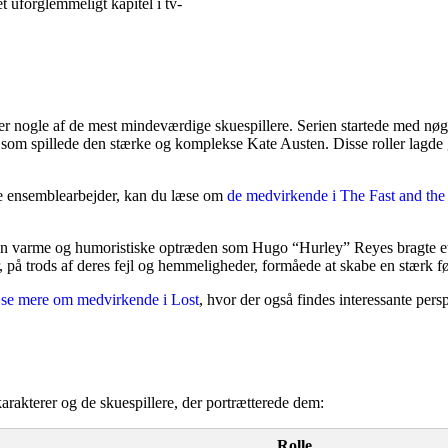
t uforglemmeligt kapitel i tv-
er nogle af de mest mindeværdige skuespillere. Serien startede med n
som spillede den stærke og komplekse Kate Austen. Disse roller lagde g
ske ensemblearbejder, kan du læse om
de medvirkende i The Fast and the
in varme og humoristiske optræden som Hugo “Hurley” Reyes bragte et v
, på trods af deres fejl og hemmeligheder, formåede at skabe en stærk 
se mere om medvirkende i Lost
, hvor der også findes interessante per
 karakterer og de skuespillere, der portrætterede dem:
Rolle