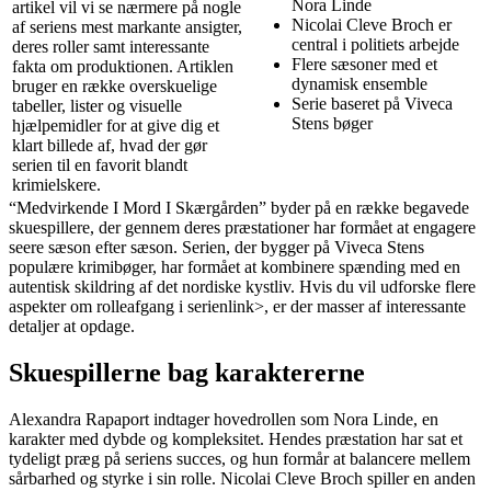
Nora Linde
artikel vil vi se nærmere på nogle
Nicolai Cleve Broch er
af seriens mest markante ansigter,
central i politiets arbejde
deres roller samt interessante
Flere sæsoner med et
fakta om produktionen. Artiklen
dynamisk ensemble
bruger en række overskuelige
Serie baseret på Viveca
tabeller, lister og visuelle
Stens bøger
hjælpemidler for at give dig et
klart billede af, hvad der gør
serien til en favorit blandt
krimielskere.
“Medvirkende I Mord I Skærgården” byder på en række begavede
skuespillere, der gennem deres præstationer har formået at engagere
seere sæson efter sæson. Serien, der bygger på Viveca Stens
populære krimibøger, har formået at kombinere spænding med en
autentisk skildring af det nordiske kystliv. Hvis du vil
udforske flere
aspekter om rolleafgang i serien
link>, er der masser af interessante
detaljer at opdage.
Skuespillerne bag karaktererne
Alexandra Rapaport indtager hovedrollen som Nora Linde, en
karakter med dybde og kompleksitet. Hendes præstation har sat et
tydeligt præg på seriens succes, og hun formår at balancere mellem
sårbarhed og styrke i sin rolle. Nicolai Cleve Broch spiller en anden