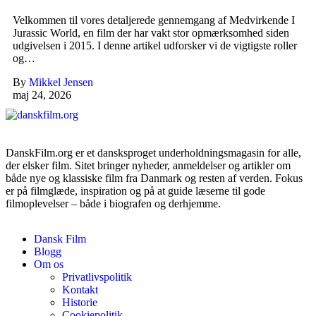
Velkommen til vores detaljerede gennemgang af Medvirkende I
Jurassic World, en film der har vakt stor opmærksomhed siden
udgivelsen i 2015. I denne artikel udforsker vi de vigtigste roller
og…
By
Mikkel Jensen
maj 24, 2026
DanskFilm.org er et dansksproget underholdningsmagasin for alle,
der elsker film. Sitet bringer nyheder, anmeldelser og artikler om
både nye og klassiske film fra Danmark og resten af verden. Fokus
er på filmglæde, inspiration og på at guide læserne til gode
filmoplevelser – både i biografen og derhjemme.
Dansk Film
Blogg
Om os
Privatlivspolitik
Kontakt
Historie
Cookiepolitik