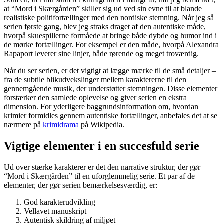
at “Mord i Skærgården” skiller sig ud ved sin evne til at blande
realistiske politifortællinger med den nordiske stemning. Når jeg så
serien første gang, blev jeg straks draget af den autentiske måde,
hvorpå skuespillerne formåede at bringe både dybde og humor ind i
de mørke fortællinger. For eksempel er den måde, hvorpå Alexandra
Rapaport leverer sine linjer, både rørende og meget troværdig.
Når du ser serien, er det vigtigt at lægge mærke til de små detaljer –
fra de subtile blikudvekslinger mellem karaktererne til den
gennemgående musik, der understøtter stemningen. Disse elementer
forstærker den samlede oplevelse og giver serien en ekstra
dimension. For yderligere baggrundsinformation om, hvordan
krimier formidles gennem autentiske fortællinger, anbefales det at se
nærmere på
krimidrama
på Wikipedia.
Vigtige elementer i en succesfuld serie
Ud over stærke karakterer er det den narrative struktur, der gør
“Mord i Skærgården” til en uforglemmelig serie. Et par af de
elementer, der gør serien bemærkelsesværdig, er:
God karakterudvikling
Vellavet manuskript
Autentisk skildring af miljøet