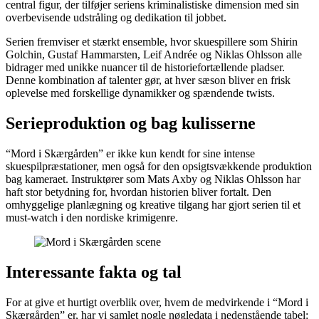
central figur, der tilføjer seriens kriminalistiske dimension med sin
overbevisende udstråling og dedikation til jobbet.
Serien fremviser et stærkt ensemble, hvor skuespillere som Shirin
Golchin, Gustaf Hammarsten, Leif Andrée og Niklas Ohlsson alle
bidrager med unikke nuancer til de historiefortællende pladser.
Denne kombination af talenter gør, at hver sæson bliver en frisk
oplevelse med forskellige dynamikker og spændende twists.
Serieproduktion og bag kulisserne
“Mord i Skærgården” er ikke kun kendt for sine intense
skuespilpræstationer, men også for den opsigtsvækkende produktion
bag kameraet. Instruktører som Mats Axby og Niklas Ohlsson har
haft stor betydning for, hvordan historien bliver fortalt. Den
omhyggelige planlægning og kreative tilgang har gjort serien til et
must-watch i den nordiske krimigenre.
Interessante fakta og tal
For at give et hurtigt overblik over, hvem de medvirkende i “Mord i
Skærgården” er, har vi samlet nogle nøgledata i nedenstående tabel: