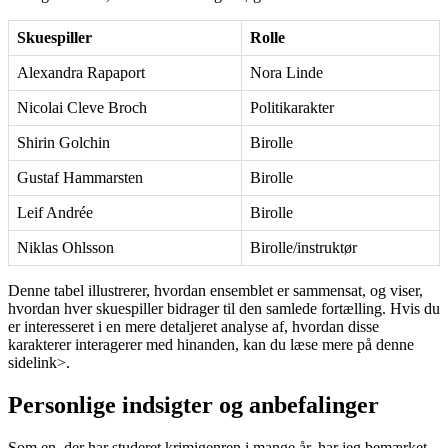
Skuespiller
Rolle
Alexandra Rapaport
Nora Linde
Nicolai Cleve Broch
Politikarakter
Shirin Golchin
Birolle
Gustaf Hammarsten
Birolle
Leif Andrée
Birolle
Niklas Ohlsson
Birolle/instruktør
Denne tabel illustrerer, hvordan ensemblet er sammensat, og viser,
hvordan hver skuespiller bidrager til den samlede fortælling. Hvis du
er interesseret i en mere detaljeret analyse af, hvordan disse
karakterer interagerer med hinanden, kan du læse mere på
denne
side
link>.
Personlige indsigter og anbefalinger
Som en, der har studeret krimigenren i mange år, har jeg bemærket,