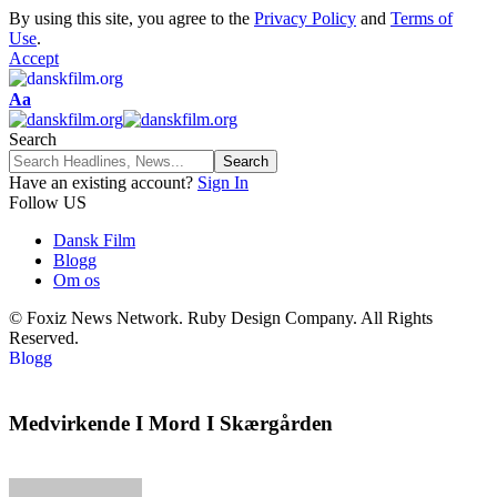
By using this site, you agree to the
Privacy Policy
and
Terms of
Use
.
Accept
Aa
Search
Have an existing account?
Sign In
Follow US
Dansk Film
Blogg
Om os
© Foxiz News Network. Ruby Design Company. All Rights
Reserved.
Blogg
Medvirkende I Mord I Skærgården