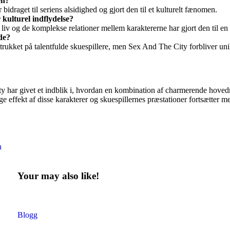
en?
draget til seriens alsidighed og gjort den til et kulturelt fænomen.
 kulturel indflydelse?
liv og de komplekse relationer mellem karaktererne har gjort den til en 
de?
ukket på talentfulde skuespillere, men Sex And The City forbliver unik i
ar givet et indblik i, hvordan en kombination af charmerende hovedr
e effekt af disse karakterer og skuespillernes præstationer fortsætter m
n
Your may also like!
Blogg