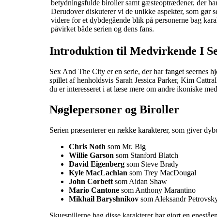
betydningsfulde biroller samt gæsteoptrædener, der har
Derudover diskuterer vi de unikke aspekter, som gør se
videre for et dybdegående blik på personerne bag kara
påvirket både serien og dens fans.
Introduktion til Medvirkende I S
Sex And The City er en serie, der har fanget seernes h
spillet af henholdsvis Sarah Jessica Parker, Kim Cattra
du er interesseret i at læse mere om andre ikoniske m
Nøglepersoner og Biroller
Serien præsenterer en række karakterer, som giver dybde
Chris Noth
som Mr. Big
Willie Garson
som Stanford Blatch
David Eigenberg
som Steve Brady
Kyle MacLachlan
som Trey MacDougal
John Corbett
som Aidan Shaw
Mario Cantone
som Anthony Marantino
Mikhail Baryshnikov
som Aleksandr Petrovsk
Skuespillerne bag disse karakterer har gjort en eneståend