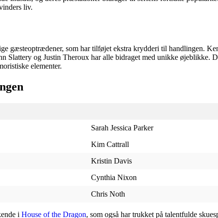
inders liv.
e gæsteoptrædener, som har tilføjet ekstra krydderi til handlingen.
lattery og Justin Theroux har alle bidraget med unikke øjeblikke. Dis
oristiske elementer.
ingen
Sarah Jessica Parker
Kim Cattrall
Kristin Davis
Cynthia Nixon
Chris Noth
kende i
House of the Dragon
, som også har trukket på talentfulde skues