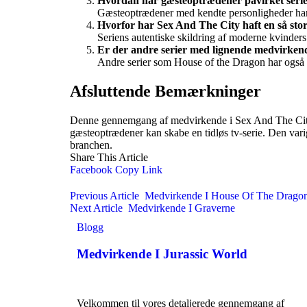
Hvordan har gæsteoptrædener påvirket seri
Gæsteoptrædener med kendte personligheder har bi
Hvorfor har Sex And The City haft en så stor
Seriens autentiske skildring af moderne kvinders 
Er der andre serier med lignende medvirken
Andre serier som House of the Dragon har også tr
Afsluttende Bemærkninger
Denne gennemgang af medvirkende i Sex And The City h
gæsteoptrædener kan skabe en tidløs tv-serie. Den varig
branchen.
Share This Article
Facebook
Copy Link
Previous Article
Medvirkende I House Of The Drago
Next Article
Medvirkende I Graverne
Blogg
Medvirkende I Jurassic World
Velkommen til vores detaljerede gennemgang af