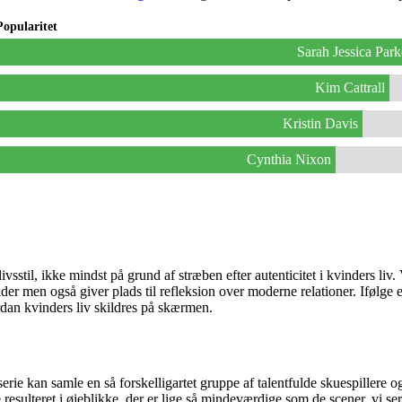
Popularitet
Sarah Jessica Park
Kim Cattrall
Kristin Davis
Cynthia Nixon
ivsstil, ikke mindst på grund af stræben efter autenticitet i kvinders 
lder men også giver plads til refleksion over moderne relationer. Ifølge
rdan kvinders liv skildres på skærmen.
 serie kan samle en så forskelligartet gruppe af talentfulde skuespiller
e resulteret i øjeblikke, der er lige så mindeværdige som de scener, vi s