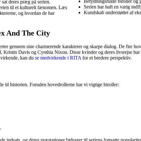
Betydningsfulde biroller og g
 sat deres præg på serien.
Serien har haft en varig ind
rien til et kulturelt fænomen. Læs
Kundskab understøttet af eks
ktererne, og hvordan de har
ex And The City
jerter gennem sine charmerende karakterer og skarpe dialog. De fire ho
ll, Kristin Davis og Cynthia Nixon. Disse kvinder og deres livsrejse har
edvirkende, kan du
se medvirkende i RITA
for et bredere perspektiv.
 til historien. Foruden hovedrollerne har vi vigtige biroller:
y
e indsats, og deres præstationer bidrager til seriens fortsatte popularite