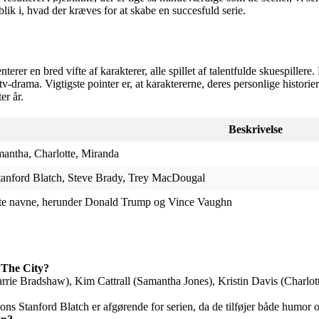
blik i, hvad der kræves for at skabe en succesfuld serie.
erer en bred vifte af karakterer, alle spillet af talentfulde skuespill
tv-drama. Vigtigste pointer er, at karaktererne, deres personlige histor
er år.
Beskrivelse
mantha, Charlotte, Miranda
tanford Blatch, Steve Brady, Trey MacDougal
dte navne, herunder Donald Trump og Vince Vaughn
 The City?
Carrie Bradshaw), Kim Cattrall (Samantha Jones), Kristin Davis (Charl
ons Stanford Blatch er afgørende for serien, da de tilføjer både humor 