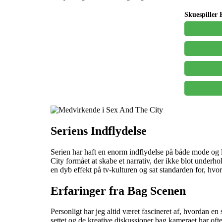
Skuespiller 
Seriens Indflydelse
Serien har haft en enorm indflydelse på både mode og l
City formået at skabe et narrativ, der ikke blot underho
en dyb effekt på tv-kulturen og sat standarden for, hvo
Erfaringer fra Bag Scenen
Personligt har jeg altid været fascineret af, hvordan en
settet og de kreative diskussioner bag kameraet har oft