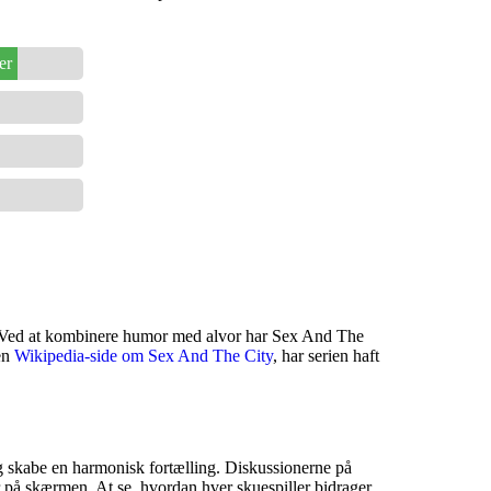
er
liv. Ved at kombinere humor med alvor har Sex And The
 en
Wikipedia-side om Sex And The City
, har serien haft
e og skabe en harmonisk fortælling. Diskussionerne på
er på skærmen. At se, hvordan hver skuespiller bidrager