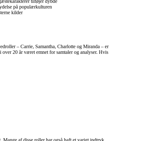
æstekarakterer tilføjer dybde
flydelse på populærkulturen
terne kilder
vedroller – Carrie, Samantha, Charlotte og Miranda – er
 i over 20 år været emnet for samtaler og analyser. Hvis
t. Mange af disse roller har også haft et varigt indtryk