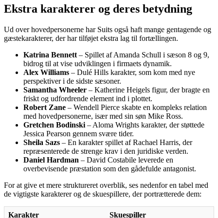
Ekstra karakterer og deres betydning
Ud over hovedpersonerne har Suits også haft mange gentagende og
gæstekarakterer, der har tilføjet ekstra lag til fortællingen.
Katrina Bennett
– Spillet af Amanda Schull i sæson 8 og 9,
bidrog til at vise udviklingen i firmaets dynamik.
Alex Williams
– Dulé Hills karakter, som kom med nye
perspektiver i de sidste sæsoner.
Samantha Wheeler
– Katherine Heigels figur, der bragte en
friskt og udfordrende element ind i plottet.
Robert Zane
– Wendell Pierce skabte en kompleks relation
med hovedpersonerne, især med sin søn Mike Ross.
Gretchen Bodinski
– Aloma Wrights karakter, der støttede
Jessica Pearson gennem svære tider.
Sheila Sazs
– En karakter spillet af Rachael Harris, der
repræsenterede de strenge krav i den juridiske verden.
Daniel Hardman
– David Costabile leverede en
overbevisende præstation som den gådefulde antagonist.
For at give et mere struktureret overblik, ses nedenfor en tabel med
de vigtigste karakterer og de skuespillere, der portrætterede dem:
Karakter
Skuespiller