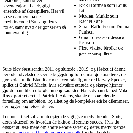
relationer, som bliver
Rick Hoffman som Louis
levendegjort af et dygtigt
Litt
ensemble af skuespillere. Her vil
Meghan Markle som
vi se nærmere på de
Rachel Zane
medvirkende i Suits og deres
Sarah Rafferty som Donna
roller, samt hvad der gør serien så
Paulsen
mindeværdig.
Gina Torres som Jessica
Pearson
Flere vigtige biroller og
gæsteskuespillere
Suits blev først sendt i 2011 og sluttede i 2019, og i løbet af denne
periode udvekslede seerne begejstring for de mange karakterer, der
gør serien unik. Blandt de mest centrale figurer er Harvey Specter,
spillet af Gabriel Macht, hvis selvsikre attitude og skarpe hjerner
gjorde ham til en uforglemmelig karakter. Hans dynamik med Mike
Ross, portrætteret af Patrick J. Adams, skabte en spændende
fortælling om ambition, loyalitet og de komplekse etiske dilemmaer,
der ligger bag retsverdenen.
I denne artikel vil vi undersøge de vigtigste medvirkende i Suits,
deres skuespil og hvordan de bidrog til seriens succes. Hvis du
ønsker at læse mere om andre kendte serier og deres medvirkende,
kan du
undervise i karakterernes dynamik
i andre ikoniske