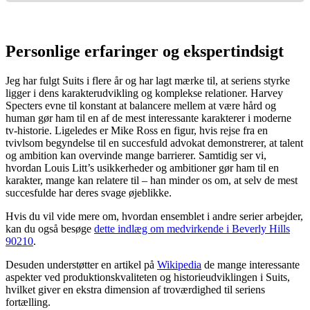
Personlige erfaringer og ekspertindsigt
Jeg har fulgt Suits i flere år og har lagt mærke til, at seriens styrke
ligger i dens karakterudvikling og komplekse relationer. Harvey
Specters evne til konstant at balancere mellem at være hård og
human gør ham til en af de mest interessante karakterer i moderne
tv-historie. Ligeledes er Mike Ross en figur, hvis rejse fra en
tvivlsom begyndelse til en succesfuld advokat demonstrerer, at talent
og ambition kan overvinde mange barrierer. Samtidig ser vi,
hvordan Louis Litt’s usikkerheder og ambitioner gør ham til en
karakter, mange kan relatere til – han minder os om, at selv de mest
succesfulde har deres svage øjeblikke.
Hvis du vil vide mere om, hvordan ensemblet i andre serier arbejder,
kan du også besøge
dette indlæg om medvirkende i Beverly Hills
90210
.
Desuden understøtter en artikel på
Wikipedia
de mange interessante
aspekter ved produktionskvaliteten og historieudviklingen i Suits,
hvilket giver en ekstra dimension af troværdighed til seriens
fortælling.