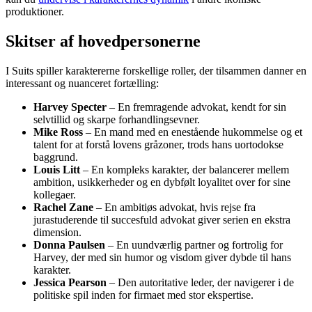
produktioner.
Skitser af hovedpersonerne
I Suits spiller karaktererne forskellige roller, der tilsammen danner en
interessant og nuanceret fortælling:
Harvey Specter
– En fremragende advokat, kendt for sin
selvtillid og skarpe forhandlingsevner.
Mike Ross
– En mand med en enestående hukommelse og et
talent for at forstå lovens gråzoner, trods hans uortodokse
baggrund.
Louis Litt
– En kompleks karakter, der balancerer mellem
ambition, usikkerheder og en dybfølt loyalitet over for sine
kollegaer.
Rachel Zane
– En ambitiøs advokat, hvis rejse fra
jurastuderende til succesfuld advokat giver serien en ekstra
dimension.
Donna Paulsen
– En uundværlig partner og fortrolig for
Harvey, der med sin humor og visdom giver dybde til hans
karakter.
Jessica Pearson
– Den autoritative leder, der navigerer i de
politiske spil inden for firmaet med stor ekspertise.