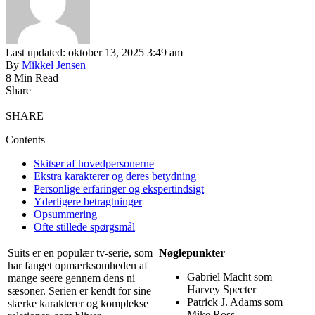
Last updated: oktober 13, 2025 3:49 am
By
Mikkel Jensen
8 Min Read
Share
SHARE
Contents
Skitser af hovedpersonerne
Ekstra karakterer og deres betydning
Personlige erfaringer og ekspertindsigt
Yderligere betragtninger
Opsummering
Ofte stillede spørgsmål
Suits er en populær tv-serie, som
Nøglepunkter
har fanget opmærksomheden af
Gabriel Macht som
mange seere gennem dens ni
Harvey Specter
sæsoner. Serien er kendt for sine
Patrick J. Adams som
stærke karakterer og komplekse
Mike Ross