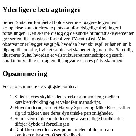
Yderligere betragtninger
Serien Suits har formået at holde seerne engagerede gennem
komplekse karakterdrevne plots og uforudsigelige drejninger i
fortællingen. Den skarpe dialog og de subtile humoristiske elementer
gør serien til et must-see for enhver TV-entusiast. Mine
observationer lægger vægt på, hvordan hver skuespiller har en unik
tilgang til sin rolle, hvilket samlet set skaber et rigt narrativ. Samtidig
illustrerer Suits, hvordan et velstruktureret manuskript og stærk
karakterudvikling er nøglen til langvarig succes på tv-skærmen.
Opsummering
For at opsummere de vigtigste pointer:
Suits’ succes skyldes den stærke sammenhæng mellem
karakterudvikling og et veludført manuskript.
Hovedrollerne, særligt Harvey Specter og Mike Ross, skiller
sig ud takket være deres dynamiske personligheder.
Seriens ensemble inkluderer også væsentlige biroller, der
tilføjer dybde til fortællingen.
Grafikken ovenfor viser populariteten af de primære
karakterer, baseret på seerfeedback.