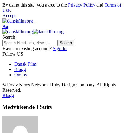
By using this site, you agree to the
Privacy Policy
and
Terms of
Use
.
Accept
Font
Aa
Resizer
Search
Have an existing account?
Sign In
Follow US
Dansk Film
Blogg
Om os
© Foxiz News Network. Ruby Design Company. All Rights
Reserved.
Blogg
Medvirkende I Suits