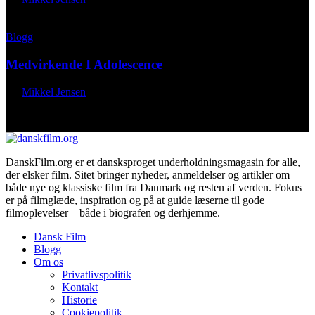
maj 15, 2026
Blogg
Medvirkende I Adolescence
By
Mikkel Jensen
maj 12, 2026
DanskFilm.org er et dansksproget underholdningsmagasin for alle,
der elsker film. Sitet bringer nyheder, anmeldelser og artikler om
både nye og klassiske film fra Danmark og resten af verden. Fokus
er på filmglæde, inspiration og på at guide læserne til gode
filmoplevelser – både i biografen og derhjemme.
Dansk Film
Blogg
Om os
Privatlivspolitik
Kontakt
Historie
Cookiepolitik