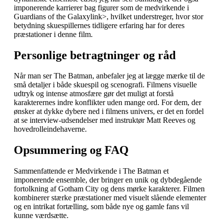
imponerende karrierer bag figurer som de medvirkende i
Guardians of the Galaxy
link>, hvilket understreger, hvor stor
betydning skuespillernes tidligere erfaring har for deres
præstationer i denne film.
Personlige betragtninger og råd
Når man ser The Batman, anbefaler jeg at lægge mærke til de
små detaljer i både skuespil og scenografi. Filmens visuelle
udtryk og intense atmosfære gør det muligt at forstå
karakterernes indre konflikter uden mange ord. For dem, der
ønsker at dykke dybere ned i filmens univers, er det en fordel
at se interview-udsendelser med instruktør Matt Reeves og
hovedrolleindehaverne.
Opsummering og FAQ
Sammenfattende er Medvirkende i The Batman et
imponerende ensemble, der bringer en unik og dybdegående
fortolkning af Gotham City og dens mørke karakterer. Filmen
kombinerer stærke præstationer med visuelt slående elementer
og en intrikat fortælling, som både nye og gamle fans vil
kunne værdsætte.