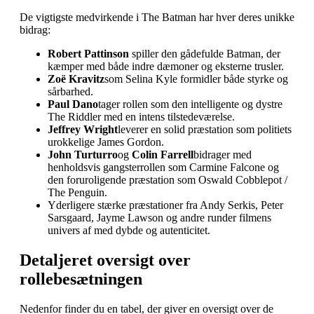
De vigtigste medvirkende i The Batman har hver deres unikke
bidrag:
Robert Pattinson
spiller den gådefulde Batman, der
kæmper med både indre dæmoner og eksterne trusler.
Zoë Kravitz
som Selina Kyle formidler både styrke og
sårbarhed.
Paul Dano
tager rollen som den intelligente og dystre
The Riddler med en intens tilstedeværelse.
Jeffrey Wright
leverer en solid præstation som politiets
urokkelige James Gordon.
John Turturro
og
Colin Farrell
bidrager med
henholdsvis gangsterrollen som Carmine Falcone og
den foruroligende præstation som Oswald Cobblepot /
The Penguin.
Yderligere stærke præstationer fra Andy Serkis, Peter
Sarsgaard, Jayme Lawson og andre runder filmens
univers af med dybde og autenticitet.
Detaljeret oversigt over
rollebesætningen
Nedenfor finder du en tabel, der giver en oversigt over de