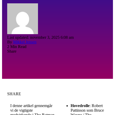
Last updated: november 3, 2025 6:08 am
By
Mikkel Jensen
2 Min Read
Share
SHARE
I denne artikel gennemgår
Hovedrolle
: Robert
vi de vigtigste
Pattinson som Bruce
medvirkende i The Batman
Wayne / The