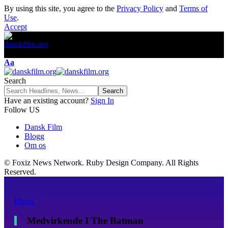
By using this site, you agree to the
Privacy Policy
and
Terms of
Use
.
Accept
Font
Aa
Resizer
Search
Have an existing account?
Sign In
Follow US
Dansk Film
Blogg
Om os
© Foxiz News Network. Ruby Design Company. All Rights
Reserved.
Blogg
Medvirkende I The Batman