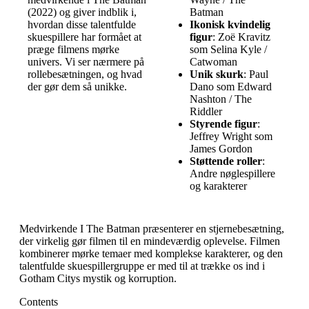
(2022) og giver indblik i,
Batman
hvordan disse talentfulde
Ikonisk kvindelig
skuespillere har formået at
figur
: Zoë Kravitz
præge filmens mørke
som Selina Kyle /
univers. Vi ser nærmere på
Catwoman
rollebesætningen, og hvad
Unik skurk
: Paul
der gør dem så unikke.
Dano som Edward
Nashton / The
Riddler
Styrende figur
:
Jeffrey Wright som
James Gordon
Støttende roller
:
Andre nøglespillere
og karakterer
Medvirkende I The Batman præsenterer en stjernebesætning,
der virkelig gør filmen til en mindeværdig oplevelse. Filmen
kombinerer mørke temaer med komplekse karakterer, og den
talentfulde skuespillergruppe er med til at trække os ind i
Gotham Citys mystik og korruption.
Contents