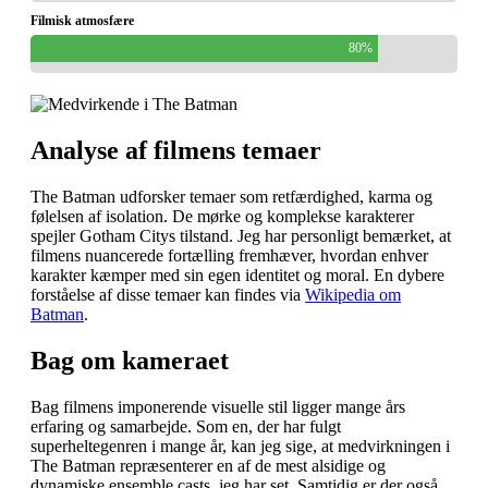
Filmisk atmosfære
80%
Analyse af filmens temaer
The Batman udforsker temaer som retfærdighed, karma og
følelsen af isolation. De mørke og komplekse karakterer
spejler Gotham Citys tilstand. Jeg har personligt bemærket, at
filmens nuancerede fortælling fremhæver, hvordan enhver
karakter kæmper med sin egen identitet og moral. En dybere
forståelse af disse temaer kan findes via
Wikipedia om
Batman
.
Bag om kameraet
Bag filmens imponerende visuelle stil ligger mange års
erfaring og samarbejde. Som en, der har fulgt
superheltegenren i mange år, kan jeg sige, at medvirkningen i
The Batman repræsenterer en af de mest alsidige og
dynamiske ensemble casts, jeg har set. Samtidig er der også