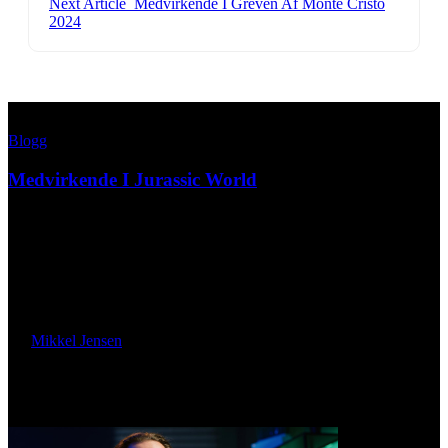
Next Article
Medvirkende I Greven Af Monte Cristo
2024
Blogg
Medvirkende I Jurassic World
Velkommen til vores detaljerede gennemgang af Medvirkende I
Jurassic World, en film der har vakt stor opmærksomhed siden
udgivelsen i 2015. I denne artikel udforsker vi de vigtigste roller
og…
By
Mikkel Jensen
maj 24, 2026
Your may also like!