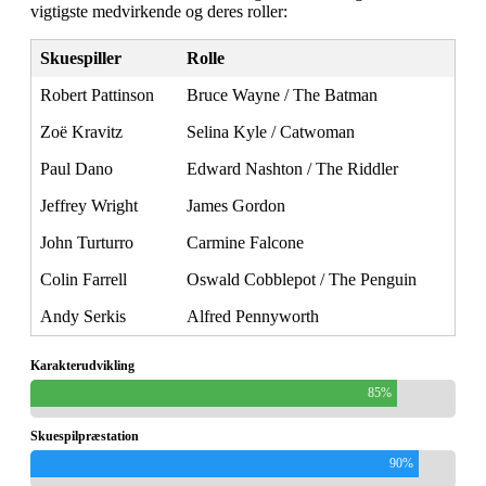
vigtigste medvirkende og deres roller:
Skuespiller
Rolle
Robert Pattinson
Bruce Wayne / The Batman
Zoë Kravitz
Selina Kyle / Catwoman
Paul Dano
Edward Nashton / The Riddler
Jeffrey Wright
James Gordon
John Turturro
Carmine Falcone
Colin Farrell
Oswald Cobblepot / The Penguin
Andy Serkis
Alfred Pennyworth
Karakterudvikling
85%
Skuespilpræstation
90%