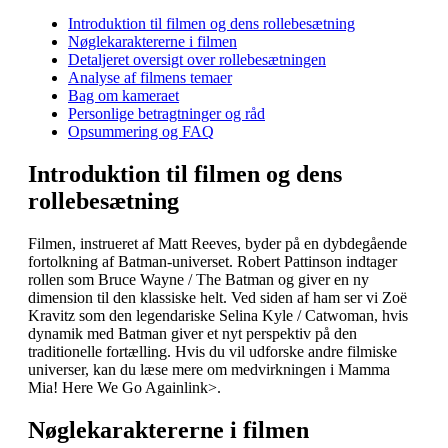
Introduktion til filmen og dens rollebesætning
Nøglekaraktererne i filmen
Detaljeret oversigt over rollebesætningen
Analyse af filmens temaer
Bag om kameraet
Personlige betragtninger og råd
Opsummering og FAQ
Introduktion til filmen og dens
rollebesætning
Filmen, instrueret af Matt Reeves, byder på en dybdegående
fortolkning af Batman-universet. Robert Pattinson indtager
rollen som Bruce Wayne / The Batman og giver en ny
dimension til den klassiske helt. Ved siden af ham ser vi Zoë
Kravitz som den legendariske Selina Kyle / Catwoman, hvis
dynamik med Batman giver et nyt perspektiv på den
traditionelle fortælling. Hvis du vil udforske andre filmiske
universer, kan du læse mere om
medvirkningen i Mamma
Mia! Here We Go Again
link>.
Nøglekaraktererne i filmen