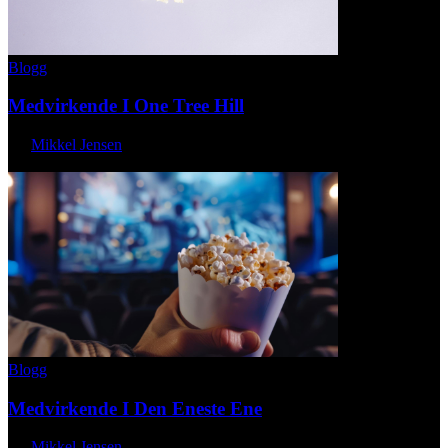
Blogg
Medvirkende I One Tree Hill
By
Mikkel Jensen
maj 18, 2026
Blogg
Medvirkende I Den Eneste Ene
By
Mikkel Jensen