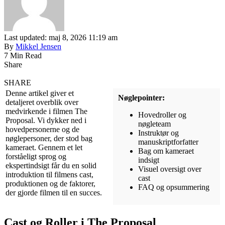
Last updated: maj 8, 2026 11:19 am
By
Mikkel Jensen
7 Min Read
Share
SHARE
Denne artikel giver et
Nøglepointer:
detaljeret overblik over
medvirkende i filmen The
Hovedroller og
Proposal. Vi dykker ned i
nøgleteam
hovedpersonerne og de
Instruktør og
nøglepersoner, der stod bag
manuskriptforfatter
kameraet. Gennem et let
Bag om kameraet
forståeligt sprog og
indsigt
ekspertindsigt får du en solid
Visuel oversigt over
introduktion til filmens cast,
cast
produktionen og de faktorer,
FAQ og opsummering
der gjorde filmen til en succes.
Cast og Roller i The Proposal