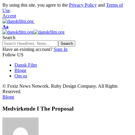
By using this site, you agree to the
Privacy Policy
and
Terms of
Use
.
Accept
Font
Aa
Resizer
Search
Have an existing account?
Sign In
Follow US
Dansk Film
Blogg
Om os
© Foxiz News Network. Ruby Design Company. All Rights
Reserved.
Blogg
Medvirkende I The Proposal