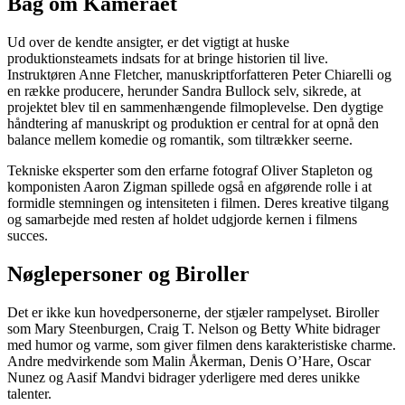
Bag om Kameraet
Ud over de kendte ansigter, er det vigtigt at huske
produktionsteamets indsats for at bringe historien til live.
Instruktøren Anne Fletcher, manuskriptforfatteren Peter Chiarelli og
en række producere, herunder Sandra Bullock selv, sikrede, at
projektet blev til en sammenhængende filmoplevelse. Den dygtige
håndtering af manuskript og produktion er central for at opnå den
balance mellem komedie og romantik, som tiltrækker seerne.
Tekniske eksperter som den erfarne fotograf Oliver Stapleton og
komponisten Aaron Zigman spillede også en afgørende rolle i at
formidle stemningen og intensiteten i filmen. Deres kreative tilgang
og samarbejde med resten af holdet udgjorde kernen i filmens
succes.
Nøglepersoner og Biroller
Det er ikke kun hovedpersonerne, der stjæler rampelyset. Biroller
som Mary Steenburgen, Craig T. Nelson og Betty White bidrager
med humor og varme, som giver filmen dens karakteristiske charme.
Andre medvirkende som Malin Åkerman, Denis O’Hare, Oscar
Nunez og Aasif Mandvi bidrager yderligere med deres unikke
talenter.