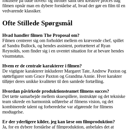
fokusere på både hoved- og biroller samt den kreative proces bag
filmen opnår man en dybere forståelse af, hvad der gør en film til en
vedvarende klassiker.
Ofte Stillede Spørgsmål
Hvad handler filmen The Proposal om?
Filmen centrerer sig om forholdet mellem en krævende chef, spillet
af Sandra Bullock, og hendes assistent, portrætteret af Ryan
Reynolds, som finder sig i en uventet situation for at bevare hendes
visumstatus.
Hvem er de centrale karakterer i filmen?
De vigtigste karakterer inkluderer Margaret Tate, Andrew Paxton og
støttefigurer som Grace Paxton og Grandma Annie. Hver karakter
tilføjer deres unikke kvaliteter til den samlede fortælling.
Hvordan påvirkede produktionsteamet filmens succes?
Det tætte samarbejde mellem skuespillere, instruktør og det tekniske
team sikrede en harmonisk udførelse af filmens vision, og det
kombinerede talent og forberedelse var afgørende for filmens
modtagelse.
Er der yderligere kilder, jeg kan læse om filmproduktion?
Ja, for en dybere forståelse af filmproduktion, anbefales det at