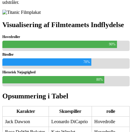
udstråler.
Visualisering af Filmteamets Indflydelse
Hovedroller
90%
Biroller
70%
Historisk Nøjagtighed
80%
Opsummering i Tabel
Karakter
Skuespiller
rolle
Jack Dawson
Leonardo DiCaprio
Hovedrolle
Rose DeWitt Bukater
Kate Winslet
Hovedrolle