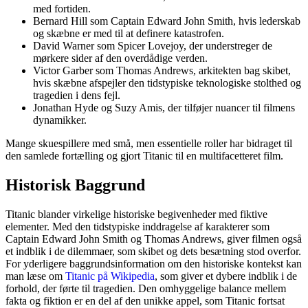
med fortiden.
Bernard Hill som Captain Edward John Smith, hvis lederskab
og skæbne er med til at definere katastrofen.
David Warner som Spicer Lovejoy, der understreger de
mørkere sider af den overdådige verden.
Victor Garber som Thomas Andrews, arkitekten bag skibet,
hvis skæbne afspejler den tidstypiske teknologiske stolthed og
tragedien i dens fejl.
Jonathan Hyde og Suzy Amis, der tilføjer nuancer til filmens
dynamikker.
Mange skuespillere med små, men essentielle roller har bidraget til
den samlede fortælling og gjort Titanic til en multifacetteret film.
Historisk Baggrund
Titanic blander virkelige historiske begivenheder med fiktive
elementer. Med den tidstypiske inddragelse af karakterer som
Captain Edward John Smith og Thomas Andrews, giver filmen også
et indblik i de dilemmaer, som skibet og dets besætning stod overfor.
For yderligere baggrundsinformation om den historiske kontekst kan
man læse om
Titanic på Wikipedia
, som giver et dybere indblik i de
forhold, der førte til tragedien. Den omhyggelige balance mellem
fakta og fiktion er en del af den unikke appel, som Titanic fortsat