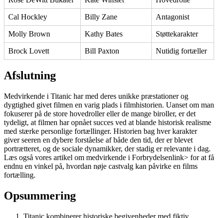
Cal Hockley
Billy Zane
Antagonist
Molly Brown
Kathy Bates
Støttekarakter
Brock Lovett
Bill Paxton
Nutidig fortæller
Afslutning
Medvirkende i Titanic har med deres unikke præstationer og
dygtighed givet filmen en varig plads i filmhistorien. Uanset om man
fokuserer på de store hovedroller eller de mange biroller, er det
tydeligt, at filmen har opnået succes ved at blande historisk realisme
med stærke personlige fortællinger. Historien bag hver karakter
giver seeren en dybere forståelse af både den tid, der er blevet
portrætteret, og de sociale dynamikker, der stadig er relevante i dag.
Læs også vores artikel om
medvirkende i Forbrydelsen
link> for at få
endnu en vinkel på, hvordan nøje castvalg kan påvirke en films
fortælling.
Opsummering
Titanic kombinerer historiske begivenheder med fiktiv