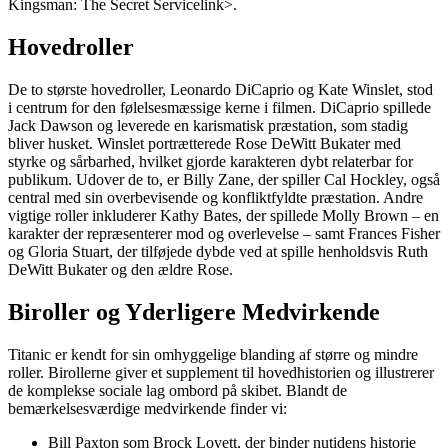
Kingsman: The Secret Service
link>.
Hovedroller
De to største hovedroller, Leonardo DiCaprio og Kate Winslet, stod
i centrum for den følelsesmæssige kerne i filmen. DiCaprio spillede
Jack Dawson og leverede en karismatisk præstation, som stadig
bliver husket. Winslet portrætterede Rose DeWitt Bukater med
styrke og sårbarhed, hvilket gjorde karakteren dybt relaterbar for
publikum. Udover de to, er Billy Zane, der spiller Cal Hockley, også
central med sin overbevisende og konfliktfyldte præstation. Andre
vigtige roller inkluderer Kathy Bates, der spillede Molly Brown – en
karakter der repræsenterer mod og overlevelse – samt Frances Fisher
og Gloria Stuart, der tilføjede dybde ved at spille henholdsvis Ruth
DeWitt Bukater og den ældre Rose.
Biroller og Yderligere Medvirkende
Titanic er kendt for sin omhyggelige blanding af større og mindre
roller. Birollerne giver et supplement til hovedhistorien og illustrerer
de komplekse sociale lag ombord på skibet. Blandt de
bemærkelsesværdige medvirkende finder vi:
Bill Paxton som Brock Lovett, der binder nutidens historie