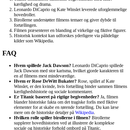
kærlighed og drama.
Leonardo DiCaprio og Kate Winslet leverede uforglemmelige
hovedroller.
Birollerne understøtter filmens temaer og giver dybde til
fortællingen.
Filmen præsenterer en blanding af virkelige og fiktive figurer.
Historisk kontekst kan udforskes yderligere via pålidelige
kilder som Wikipedia.
FAQ
Hvem spillede Jack Dawson?
Leonardo DiCaprio spillede
Jack Dawson med stor karisma, hvilket gjorde karakteren til
en af filmens mest mindeværdige.
Hvem er Rose DeWitt Bukater?
Rose, spillet af Kate
Winslet, er den kvinde, hvis fortælling binder sammen filmens
kærlighedshistorie og sociale kommentarer.
Er Titanic baseret på rigtige begivenheder?
Ja, filmen
blander historiske fakta om det tragiske forlis med fiktive
elementer for at skabe en rørende fortælling. Du kan læse
mere om de historiske detaljer på
Wikipedia
.
Hvilken rolle spiller birollerne i filmen?
Birollerne
supplerer hovedhistorien ved at illustrere de komplekse
sociale og historiske forhold ombord på Titanic.