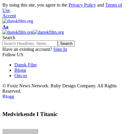
By using this site, you agree to the
Privacy Policy
and
Terms of
Use
.
Accept
Aa
Search
Have an existing account?
Sign In
Follow US
Dansk Film
Blogg
Om os
© Foxiz News Network. Ruby Design Company. All Rights
Reserved.
Blogg
Medvirkende I Titanic